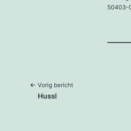
50403-
Bericht
Vorig bericht
Hussl
navigatie