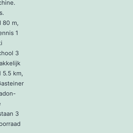
chine.
s.
d 80 m,
ennis 1
i
chool 3
kkelijk
 5.5 km,
Gasteiner
radon-
e
staan 3
voorraad