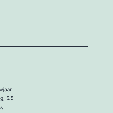
wjaar
g, 5.5
s,