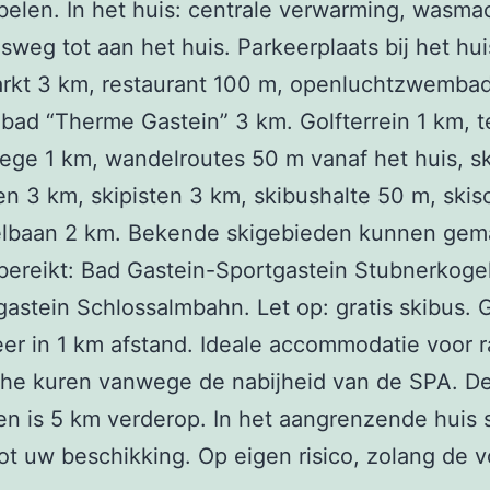
elen. In het huis: centrale verwarming, wasma
weg tot aan het huis. Parkeerplaats bij het hui
rkt 3 km, restaurant 100 m, openluchtzwemba
bad “Therme Gastein” 3 km. Golfterrein 1 km, t
ge 1 km, wandelroutes 50 m vanaf het huis, sk
iten 3 km, skipisten 3 km, skibushalte 50 m, skis
elbaan 2 km. Bekende skigebieden kunnen gema
ereikt: Bad Gastein-Sportgastein Stubnerkogel
astein Schlossalmbahn. Let op: gratis skibus. 
r in 1 km afstand. Ideale accommodatie voor 
che kuren vanwege de nabijheid van de SPA. D
len is 5 km verderop. In het aangrenzende huis 
tot uw beschikking. Op eigen risico, zolang de 