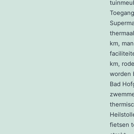
tuinmeub
Toegangs
Superma
thermaal
km, mane
facilite
km, rod
worden b
Bad Hofg
zwemmee
thermis
Heilstol
fietsen 