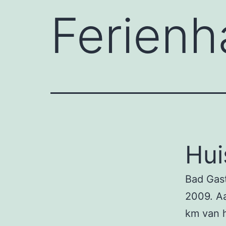
Ferienh
Hui
Bad Gast
2009. Aa
km van h