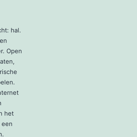
t: hal.
 en
er. Open
aten,
rische
elen.
nternet
n
n het
s een
n.