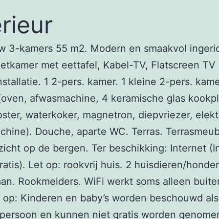
erieur
w 3-kamers 55 m2. Modern en smaakvol ingerich
tkamer met eettafel, Kabel-TV, Flatscreen TV
nstallatie. 1 2-pers. kamer. 1 kleine 2-pers. kam
oven, afwasmachine, 4 keramische glas kookpl
ster, waterkoker, magnetron, diepvriezer, elekt
chine). Douche, aparte WC. Terras. Terrasmeub
zicht op de bergen. Ter beschikking: Internet (I
gratis). Let op: rookvrij huis. 2 huisdieren/honde
an. Rookmelders. WiFi werkt soms alleen buite
t op: Kinderen en baby’s worden beschouwd al
 persoon en kunnen niet gratis worden genome