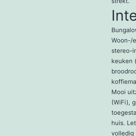
strekt.
Int
Bungalo
Woon-/ee
stereo-i
keuken (
broodroo
koffiema
Mooi uit
(WiFi), 
toegesta
huis. Le
volledig