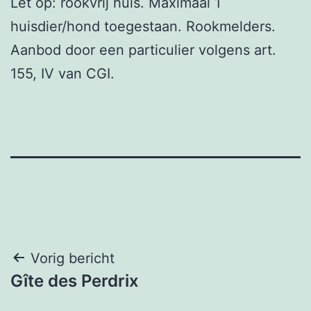
Let op: rookvrij huis. Maximaal 1
huisdier/hond toegestaan. Rookmelders.
Aanbod door een particulier volgens art.
155, IV van CGI.
Bericht
Vorig bericht
Gîte des Perdrix
navigatie