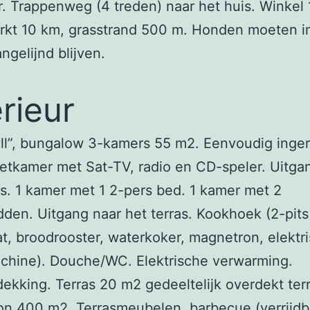
. Trappenweg (4 treden) naar het huis. Winkel
rkt 10 km, grasstrand 500 m. Honden moeten i
ngelijnd blijven.
erieur
ll”, bungalow 3-kamers 55 m2. Eenvoudig inger
tkamer met Sat-TV, radio en CD-speler. Uitga
as. 1 kamer met 1 2-pers bed. 1 kamer met 2
den. Uitgang naar het terras. Kookhoek (2-pits
t, broodrooster, waterkoker, magnetron, elektr
chine). Douche/WC. Elektrische verwarming.
ekking. Terras 20 m2 gedeeltelijk overdekt ter
n 400 m2. Terrasmeubelen, barbecue (verrijdb