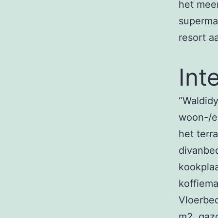
het meer
superma
resort aa
Int
“Waldidy
woon-/ee
het terr
divanbed
kookplaa
koffiema
Vloerbed
m2, gazo