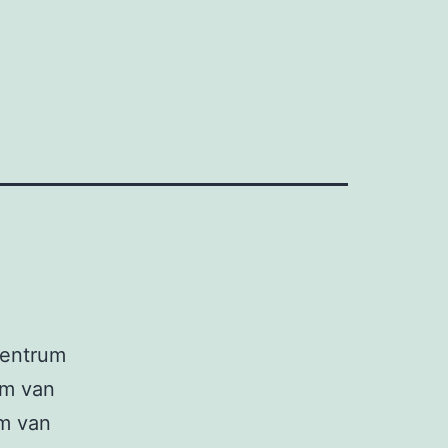
centrum
km van
 m van