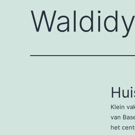
Waldidy
Hui
Klein va
van Bas
het cent