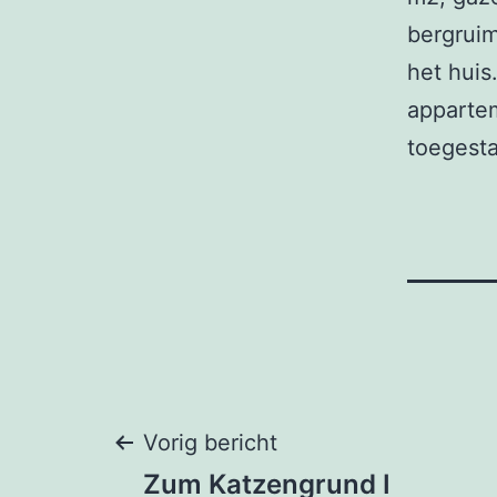
bergruim
het huis
appartem
toegesta
Bericht
Vorig bericht
Zum Katzengrund I