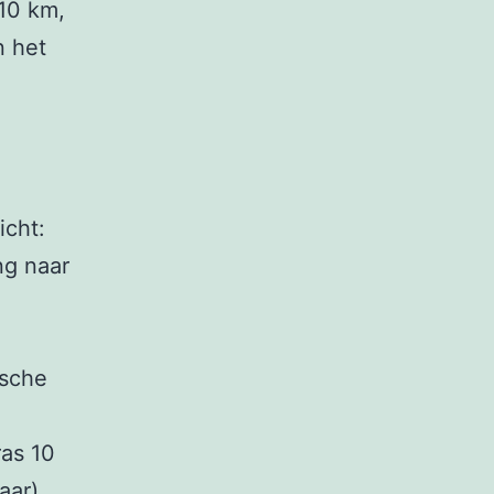
 10 km,
n het
icht:
ng naar
ische
ras 10
aar),