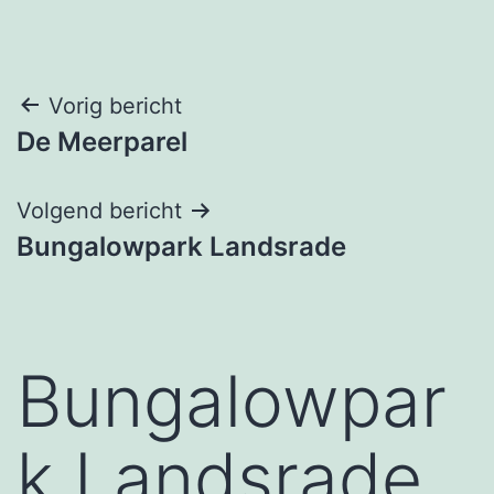
Bericht
Vorig bericht
De Meerparel
navigatie
Volgend bericht
Bungalowpark Landsrade
Bungalowpar
k Landsrade