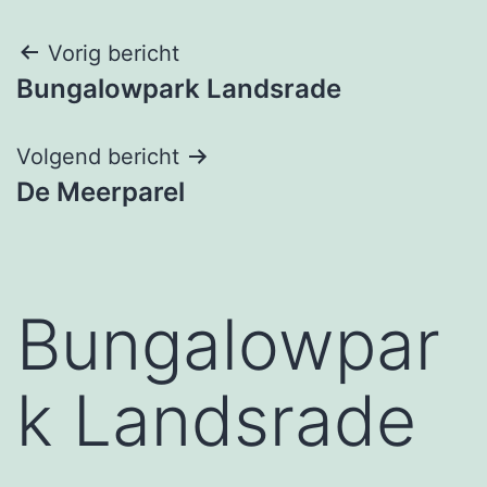
Bericht
Vorig bericht
Bungalowpark Landsrade
navigatie
Volgend bericht
De Meerparel
Bungalowpar
k Landsrade