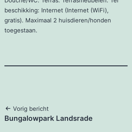
Douche/WC. Terras. Terrasmeubelen. Ter
beschikking: Internet (Internet (WiFi),
gratis). Maximaal 2 huisdieren/honden
toegestaan.
Bericht
Vorig bericht
Bungalowpark Landsrade
navigatie