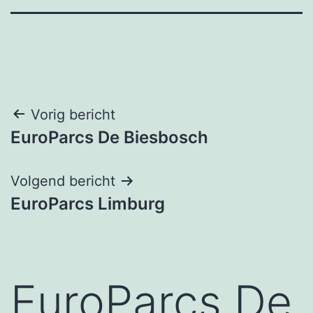
Bericht
Vorig bericht
EuroParcs De Biesbosch
navigatie
Volgend bericht
EuroParcs Limburg
EuroParcs De